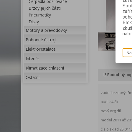
zkva
Čerpadla posilovače
Soub
Brzdy jejich části
zaří
Pneumatiky
scho
Disky
Blok
zku
Motory a převodovky
nabí
Pohonné ústrojí
Elektroinstalace
Na
Interiér
Klimatizace chlazení
Podrobný pop
Ostatní
zadní brzdový tř
audi a4 8k
nový org díl
model 2011 až 20
číslo sklad 25 011