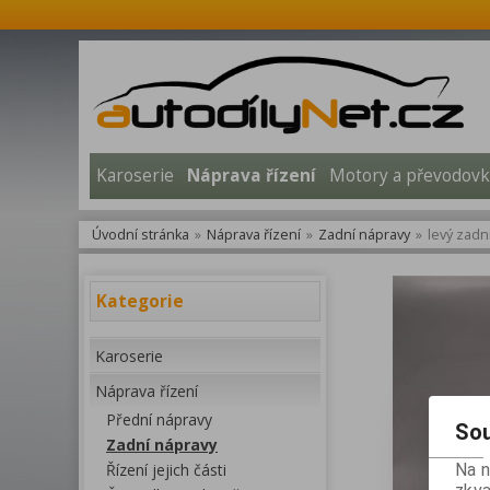
Karoserie
Náprava řízení
Motory a převodovk
Úvodní stránka
»
Náprava řízení
»
Zadní nápravy
»
levý zadn
Kategorie
Karoserie
Náprava řízení
Přední nápravy
Sou
Zadní nápravy
Řízení jejich části
Na 