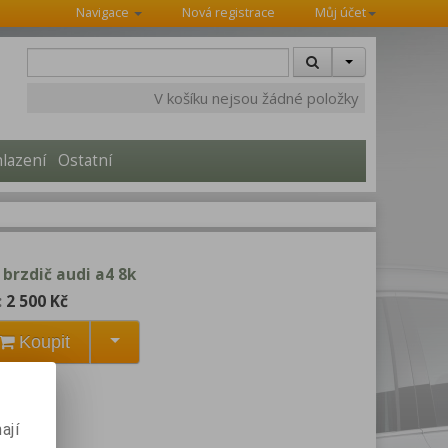
Navigace
Nová registrace
Můj účet
V košíku nejsou žádné položky
hlazení
Ostatní
 brzdič audi a4 8k
:
2 500 Kč
Koupit
o:
25 0115
obek
ají
í cenu?
robek