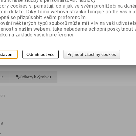
litnit naše služby a personalizovat nabídky.
Tisk
ory cookies si pamatují, co a jak ve svém prohlížeči na dan
zení děláte. Díky tomu webová stránka funguje podle vás a j
pná se přizpůsobit vašim preferencím.
ování některých typů souborů může mít vliv na vaši uživatel
šenost s naším webem, také nebudeme schopni poskytnout
dku na základě vašich preferencí.
stavení
Odmítnout vše
Přijmout všechny cookies
is
Odkazy k výrobku
men
16
5