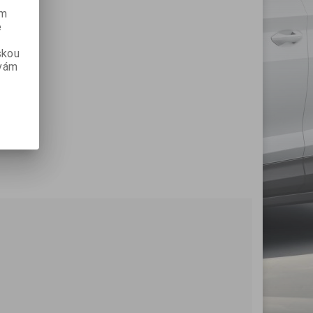
ém
e
skou
 vám