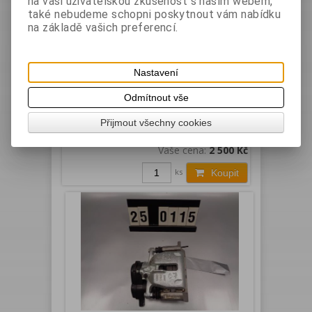
na vaši uživatelskou zkušenost s naším webem,
také nebudeme schopni poskytnout vám nabídku
na základě vašich preferencí.
Nastavení
pravý zadní brzdič audi a4 8k
Odmítnout vše
Přijmout všechny cookies
Katalogové číslo:
25
0114
Vaše cena:
2 500 Kč
ks
Koupit