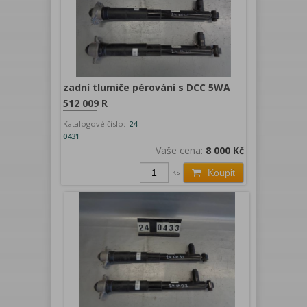
zadní tlumiče pérování s DCC 5WA
512 009 R
Katalogové číslo:
24
0431
Vaše cena:
8 000 Kč
ks
Koupit