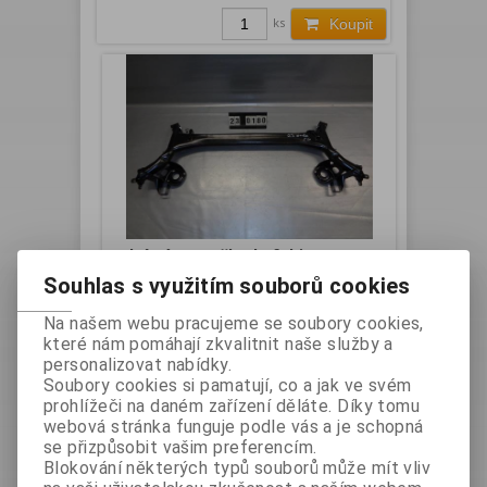
ks
Koupit
zadní náprava škoda fabia III
Souhlas s využitím souborů cookies
Katalogové číslo:
23
Na našem webu pracujeme se soubory cookies,
0180
které nám pomáhají zkvalitnit naše služby a
Vaše cena:
2 200 Kč
personalizovat nabídky.
Soubory cookies si pamatují, co a jak ve svém
ks
Koupit
prohlížeči na daném zařízení děláte. Díky tomu
webová stránka funguje podle vás a je schopná
se přizpůsobit vašim preferencím.
Blokování některých typů souborů může mít vliv